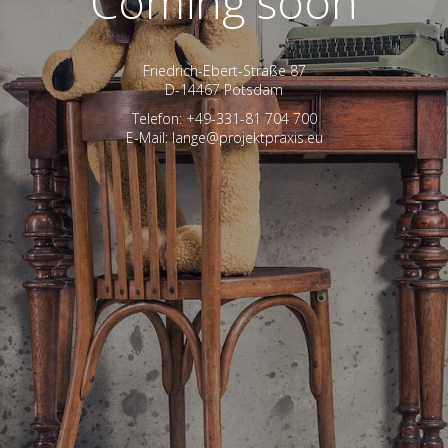
Coming soon
Friedrich-Ebert-Straße 87
D-14467 Potsdam
Telefon: +49-331-81 704 700
E-Mail: lange@projektpraxis.eu